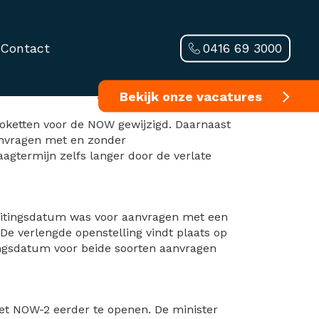
0416 69 3000
Contact
etten NOW
Bekijk onze vacatures
loketten voor de NOW gewijzigd. Daarnaast
aanvragen met en zonder
agtermijn zelfs langer door de verlate
sluitingsdatum was voor aanvragen met een
De verlengde openstelling vindt plaats op
ingsdatum voor beide soorten aanvragen
t NOW-2 eerder te openen. De minister