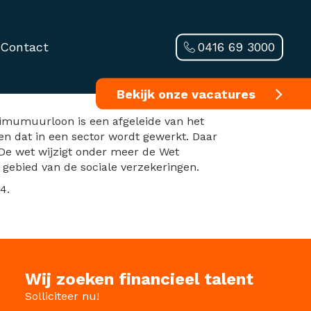
0416 69 3000
Contact
sblad geplaatst
Bekijk onze vacatures
imumuurloon is een afgeleide van het
en dat in een sector wordt gewerkt. Daar
 De wet wijzigt onder meer de Wet
gebied van de sociale verzekeringen.
4.
Wij zoeken financieel talent
Solliciteer nu!