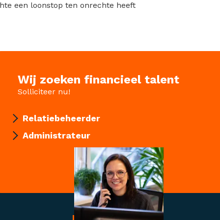
hte een loonstop ten onrechte heeft
Wij zoeken financieel talent
Solliciteer nu!
Relatiebeheerder
Administrateur