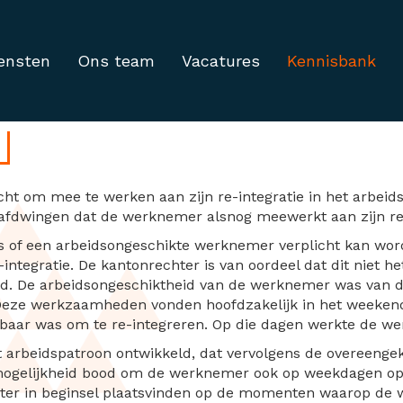
ensten
Ons team
Vacatures
Kennisbank
rplicht tot re-integrat
ht om mee te werken aan zijn re-integratie in het arbeid
afdwingen dat de werknemer alsnog meewerkt aan zijn re-
s of een arbeidsongeschikte werknemer verplicht kan word
ntegratie. De kantonrechter is van oordeel dat dit niet he
d. De arbeidsongeschiktheid van de werknemer was van 
Deze werkzaamheden vonden hoofdzakelijk in het weekend
ar was om te re-integreren. Op die dagen werkte de we
t arbeidspatroon ontwikkeld, dat vervolgens de overeeng
mogelijkheid bood om de werknemer ook op weekdagen op te
chter in beginsel plaatsvinden op de momenten waarop d