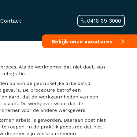
0416 69 3000
Contact
ie buiten
Bekijk onze vacatures
sproces. Als de werknemer dat niet doet, kan
integratie.
en op van de gebruikelijke arbeidstijd
t geval is. De procedure betrof een
dien aard, dat de werkzaamheden van een
 plaats. De werkgever wilde dat de
rknemer voor de andere werkgevers.
ekomen arbeid is geworden. Daaraan doet niet
 roepen. In de praktijk gebeurde dat niet.
e werknemer zijn werkzaamheden