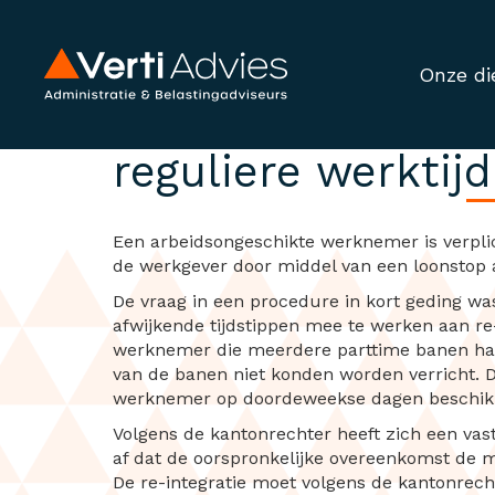
Onze di
Werknemer niet ve
reguliere werktijd
Een arbeidsongeschikte werknemer is verplic
de werkgever door middel van een loonstop 
De vraag in een procedure in kort geding wa
afwijkende tijdstippen mee te werken aan re-i
werknemer die meerdere parttime banen ha
van de banen niet konden worden verricht. 
werknemer op doordeweekse dagen beschikba
Volgens de kantonrechter heeft zich een vas
af dat de oorspronkelijke overeenkomst de 
De re-integratie moet volgens de kantonre