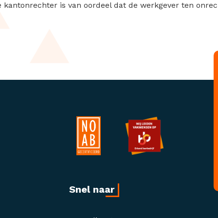
e kantonrechter is van oordeel dat de werkgever ten onrec
Snel naar