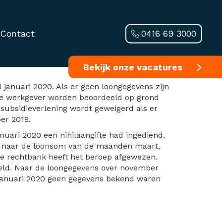
0416 69 3000
Contact
Bekijk onze vacatures
januari 2020. Als er geen loongegevens zijn
n de werkgever worden beoordeeld op grond
e subsidieverlening wordt geweigerd als er
er 2019.
uari 2020 een nihilaangifte had ingediend.
en naar de loonsom van de maanden maart,
De rechtbank heeft het beroep afgewezen.
teld. Naar de loongegevens over november
 januari 2020 geen gegevens bekend waren