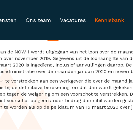
ensten
Ons team
Vacatures
Kennisbank
nning NOW
van de NOW-1 wordt uitgegaan van het loon over de maand 
oon over november 2019. Gegevens uit de loonaangifte va
 maart 2020 is ingediend, inclusief aanvullingen daarop. D
olisadministratie over de maanden januari 2020 en novemb
 te verstrekken aan een werkgever die over de maand jan
die bij de definitieve berekening, omdat dan wordt gekek
oep tegen de weigering om een voorschot te verstrekken. 
 het voorschot op geen ander bedrag dan nihil worden ges
ken te worden als op de peildatum van 15 maart 2020 over