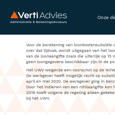
Onze di
Weigering toeke
Voor de berekening van loonkostensubsidie 
over dat tijdvak, wordt uitgegaan van het l
van de loonaangifte zoals die uiterlijk op 15
geen loongegevens beschikbaar zijn in de p
Het UWV weigerde een voorschot op de NOW-1
De werkgever heeft mogelijk recht op subsi
april en mei 2020. De werkgever ging in ber
Door het indienen van een nihilaangifte kon
2019 hoeft volgens de regeling alleen geke
bij het UWV.