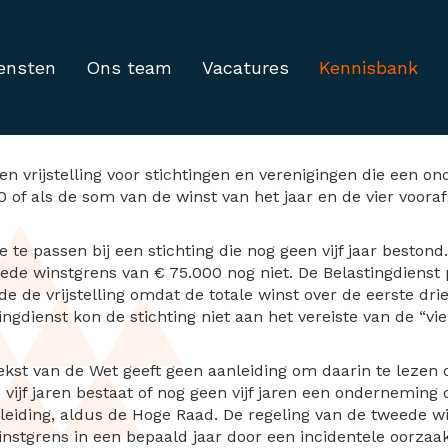
ensten
Ons team
Vacatures
Kennisbank
ing voor verenigingen e
 vrijstelling voor stichtingen en verenigingen die een onde
0 of als de som van de winst van het jaar en de vier voor
e te passen bij een stichting die nog geen vijf jaar beston
de winstgrens van € 75.000 nog niet. De Belastingdienst 
e de vrijstelling omdat de totale winst over de eerste dri
ngdienst kon de stichting niet aan het vereiste van de “v
tekst van de Wet geeft geen aanleiding om daarin te lezen
 vijf jaren bestaat of nog geen vijf jaren een onderneming 
leiding, aldus de Hoge Raad. De regeling van de tweede w
nstgrens in een bepaald jaar door een incidentele oorzaak