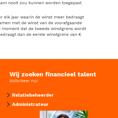
chaam nooit zou kunnen worden toegepast
oor elk jaar waarin de winst meer bedraagt
ezamen met de winst van de voorafgaande
 het moment dat de tweede winstgrens wordt
 bedraagt dan de eerste winstgrens van €
Wij zoeken financieel talent
Solliciteer nu!
Relatiebeheerder
Administrateur