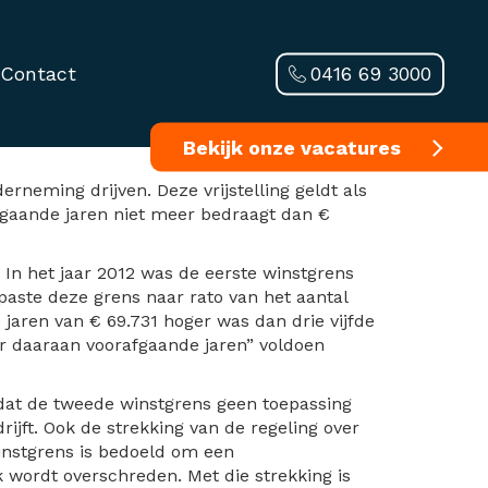
0416 69 3000
Contact
n stichtingen
Bekijk onze vacatures
rneming drijven. Deze vrijstelling geldt als
afgaande jaren niet meer bedraagt dan €
d. In het jaar 2012 was de eerste winstgrens
paste deze grens naar rato van het aantal
e jaren van € 69.731 hoger was dan drie vijfde
ier daaraan voorafgaande jaren” voldoen
 dat de tweede winstgrens geen toepassing
drijft. Ook de strekking van de regeling over
instgrens is bedoeld om een
 wordt overschreden. Met die strekking is