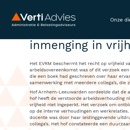
Onze di
Verzoek ontbind
inmenging in vrij
Het EVRM beschermt het recht op vrijheid va
arbeidsovereenkomst was of dit verzoek een
die een boek had geschreven over haar ervar
samenwerking met meerdere collega’s, die z
Hof Arnhem-Leeuwarden oordeelde dat de ar
hof heeft de verstoorde arbeidsverhouding n
vrijheid niet ingeperkt. Het verzoek om ont
op de interne verhoudingen en werkrelaties.
docente was door haar leidinggevende uitdr
collega’s. Het hof constateerde een duurzaa