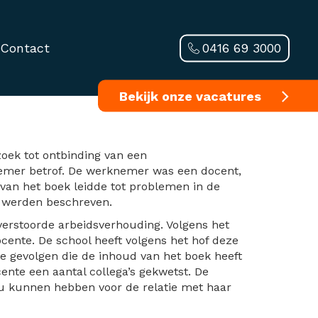
0416 69 3000
Contact
st vormde
Bekijk onze vacatures
oek tot ontbinding van een
nemer betrof. De werknemer was een docent,
van het boek leidde tot problemen in de
k werden beschreven.
rstoorde arbeidsverhouding. Volgens het
cente. De school heeft volgens het hof deze
e gevolgen die de inhoud van het boek heeft
ente een aantal collega’s gekwetst. De
u kunnen hebben voor de relatie met haar