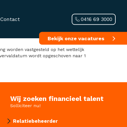
0416 69 3000
Contact
atieve start-ups
Bekijk onze vacatures
ng worden vastgesteld op het wettelijk
e vervaldatum wordt opgeschoven naar 1
Wij zoeken financieel talent
Solliciteer nu!
Relatiebeheerder