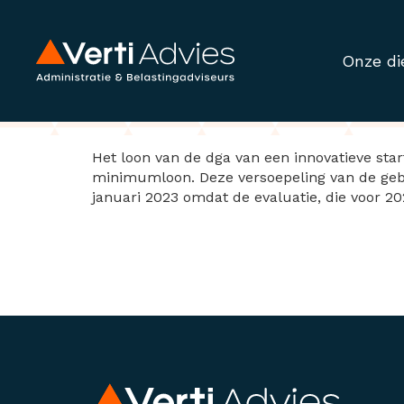
Onze di
Verlengen gebruik
Het loon van de dga van een innovatieve star
minimumloon. Deze versoepeling van de gebr
januari 2023 omdat de evaluatie, die voor 20