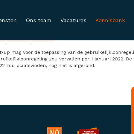
ensten
Ons team
Vacatures
Kennisbank
elijkloonregeling innov
t-up mag voor de toepassing van de gebruikelijkloonregeli
uikelijkloonregeling zou vervallen per 1 januari 2022. D
22 zou plaatsvinden, nog niet is afgerond.