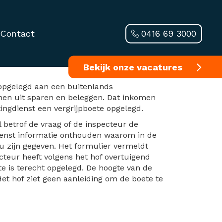
0416 69 3000
Contact
men in box 3
Bekijk onze vacatures
 opgelegd aan een buitenlands
omen uit sparen en beleggen. Dat inkomen
ingdienst een vergrijpboete opgelegd.
 betrof de vraag of de inspecteur de
dienst informatie onthouden waarom in de
u zijn gegeven. Het formulier vermeldt
cteur heeft volgens het hof overtuigend
e is terecht opgelegd. De hoogte van de
et hof ziet geen aanleiding om de boete te