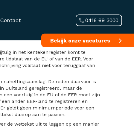
0416 69 3000
Contact
Bekijk onze vacatures
jtuig in het kentekenregister komt te
e lidstaat van de EU of van de EER. Voor
chrijving volstaat niet voor teruggaaf van
n naheffingsaanslag. De reden daarvoor is
in Duitsland geregistreerd, maar de
n een voertuig in de EU of de EER moet zijn
f een ander EER-land te registreren en
t. Er geldt geen minimumperiode voor een
ttekst daarop aan te passen.
er de wettekst uit te leggen op een manier