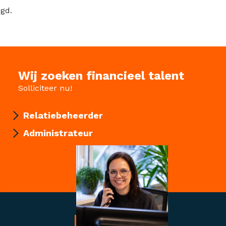
igd.
Wij zoeken financieel talent
Solliciteer nu!
Relatiebeheerder
Administrateur