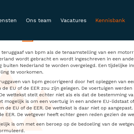
ensten
Ons team
Vacatures
Kennisbank
g bpm
 teruggaaf van bpm als de tenaamstelling van een motorri
erland wordt gebracht en wordt ingeschreven in een ander
g buiten Nederland te worden overgelegd. Een tijdelijke ins
ling te voorkomen.
eruggaven van bpm gecorrigeerd door het opleggen van ee
de EU of de EER zou zijn gelegen. De voertuigen werden 
e wettekst stelt echter niet als eis dat de bestemming va
t mogelijk is om een voertuig in een andere EU-lidstaat o
en de EU of de EER. De wettekst is daar niet op aangepas
 de EER. De wetgever heeft echter geen reden gezien de we
gelijk is om met een beroep op de bedoeling van de wetgev
formuleerd.