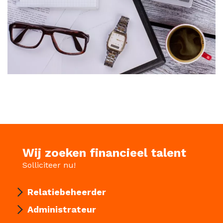
Wij zoeken financieel talent
Solliciteer nu!
Relatiebeheerder
Administrateur