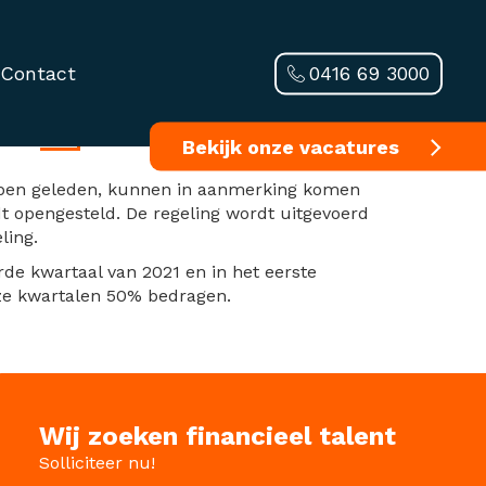
0416 69 3000
Contact
021
Bekijk onze vacatures
ebben geleden, kunnen in aanmerking komen
dt opengesteld. De regeling wordt uitgevoerd
ling.
de kwartaal van 2021 en in het eerste
eze kwartalen 50% bedragen.
Wij zoeken financieel talent
Solliciteer nu!