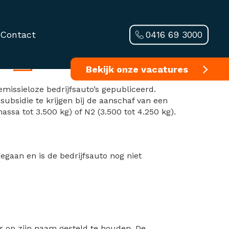
0416 69 3000
Contact
o’s
Bekijk onze vacatures
emissieloze bedrijfsauto’s gepubliceerd.
ubsidie te krijgen bij de aanschaf van een
assa tot 3.500 kg) of N2 (3.500 tot 4.250 kg).
gaan en is de bedrijfsauto nog niet
ar op zijn naam gesteld te houden. De