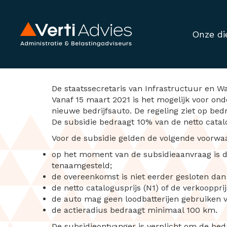
Onze di
Subsidieregeling 
De staatssecretaris van Infrastructuur en Wa
Vanaf 15 maart 2021 is het mogelijk voor on
nieuwe bedrijfsauto. De regeling ziet op bedri
De subsidie bedraagt 10% van de netto catalo
Voor de subsidie gelden de volgende voorwa
op het moment van de subsidieaanvraag is de
tenaamgesteld;
de overeenkomst is niet eerder gesloten dan 
de netto catalogusprijs (N1) of de verkooppri
de auto mag geen loodbatterijen gebruiken v
de actieradius bedraagt minimaal 100 km.
De subsidieontvanger is verplicht om de bed