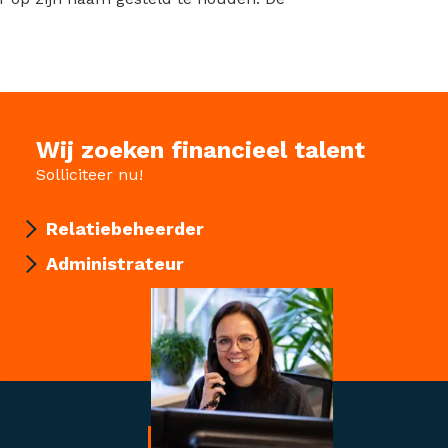
Wij zoeken financieel talent
Solliciteer nu!
Relatiebeheerder
Administrateur