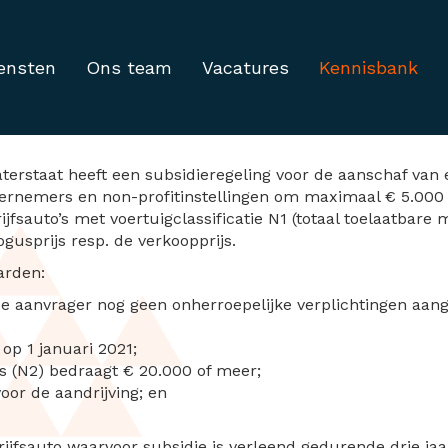
ensten
Ons team
Vacatures
Kennisbank
emissieloze bedrijfsaut
terstaat heeft een subsidieregeling voor de aanschaf van 
dernemers en non-profitinstellingen om maximaal € 5.000 s
jfsauto’s met voertuigclassificatie N1 (totaal toelaatbare m
gusprijs resp. de verkoopprijs.
arden:
 aanvrager nog geen onherroepelijke verplichtingen aange
op 1 januari 2021;
js (N2) bedraagt € 20.000 of meer;
oor de aandrijving; en
rijfsauto waarvoor subsidie is verleend gedurende drie ja