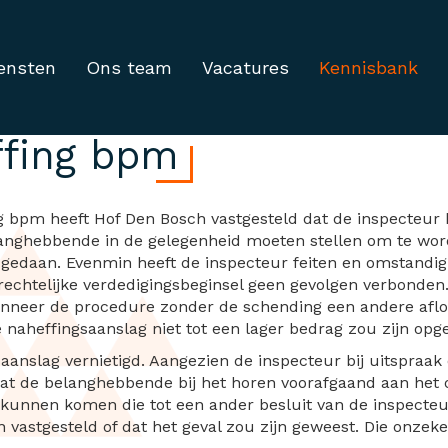
ensten
Ons team
Vacatures
Kennisbank
htelijk verdedigingsbeg
ffing bpm
 bpm heeft Hof Den Bosch vastgesteld dat de inspecteur h
anghebbende in de gelegenheid moeten stellen om te wor
et gedaan. Evenmin heeft de inspecteur feiten en omstandi
echtelijke verdedigingsbeginsel geen gevolgen verbonden. 
wanneer de procedure zonder de schending een andere afl
 naheffingsaanslag niet tot een lager bedrag zou zijn opg
saanslag vernietigd. Aangezien de inspecteur bij uitspraa
at de belanghebbende bij het horen voorafgaand aan het 
kunnen komen die tot een ander besluit van de inspecteu
 vastgesteld of dat het geval zou zijn geweest. Die onzek