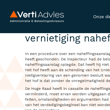
Onze di
Schending Unierec
vernietiging nahe
In een procedure over een naheffingsaanslag
heeft geschonden. De inspecteur had de bel
naheffingsaanslag oplegde. Dat heeft hij ni
Het hof heeft aan de schending van het Unier
nietigverklaring van een genomen besluit 
het hof is dat zonder de onregelmatigheid de
De Hoge Raad heeft in cassatie de naheffing
verminderd, moet ervan worden uitgegaan d
feiten, omstandigheden en argumenten had 
van het verdedigingsbeginsel kan niet worden