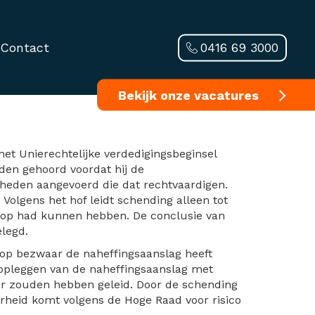
0416 69 3000
Contact
insel leidt tot
Bekijk onze vacatures
et Unierechtelijke verdedigingsbeginsel
den gehoord voordat hij de
gheden aangevoerd die dat rechtvaardigen.
Volgens het hof leidt schending alleen tot
oop had kunnen hebben. De conclusie van
elegd.
k op bezwaar de naheffingsaanslag heeft
opleggen van de naheffingsaanslag met
r zouden hebben geleid. Door de schending
erheid komt volgens de Hoge Raad voor risico