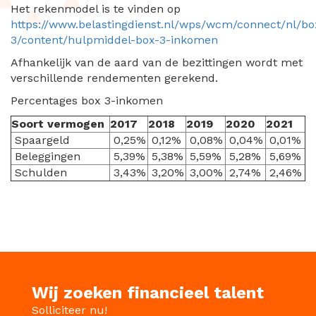
Het rekenmodel is te vinden op
https://www.belastingdienst.nl/wps/wcm/connect/nl/bo
3/content/hulpmiddel-box-3-inkomen
Afhankelijk van de aard van de bezittingen wordt met
verschillende rendementen gerekend.
Percentages box 3-inkomen
Soort vermogen
2017
2018
2019
2020
2021
Spaargeld
0,25%
0,12%
0,08%
0,04%
0,01%
Beleggingen
5,39%
5,38%
5,59%
5,28%
5,69%
Schulden
3,43%
3,20%
3,00%
2,74%
2,46%
Wij zoeken financieel talent
Solliciteer nu!