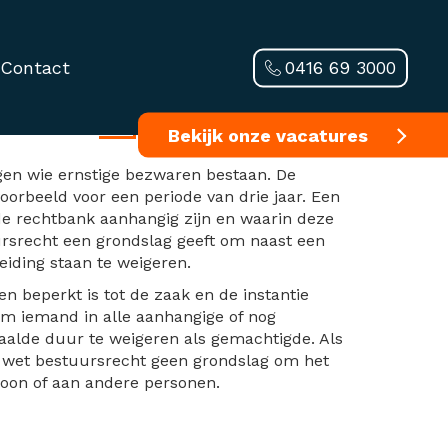
0416 69 3000
Contact
htigde
Bekijk onze vacatures
gen wie ernstige bezwaren bestaan. De
oorbeeld voor een periode van drie jaar. Een
 de rechtbank aanhangig zijn en waarin deze
ursrecht een grondslag geeft om naast een
eiding staan te weigeren.
n beperkt is tot de zaak en de instantie
om iemand in alle aanhangige of nog
aalde duur te weigeren als gemachtigde. Als
e wet bestuursrecht geen grondslag om het
soon of aan andere personen.