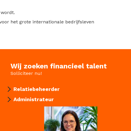
 wordt.
or het grote internationale bedrijfsleven
Wij zoeken financieel talent
Solliciteer nu!
Relatiebeheerder
Administrateur