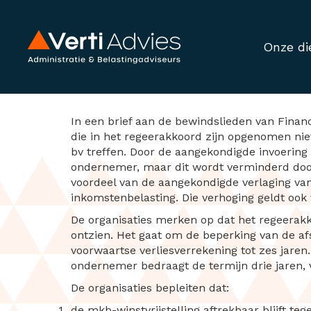
Onze di
Plannen regeerak
In een brief aan de bewindslieden van Finan
die in het regeerakkoord zijn opgenomen nie
bv treffen. Door de aangekondigde invoering 
ondernemer, maar dit wordt verminderd doord
voordeel van de aangekondigde verlaging van
inkomstenbelasting. Die verhoging geldt ook
De organisaties merken op dat het regeerak
ontzien. Het gaat om de beperking van de a
voorwaartse verliesverrekening tot zes jaren.
ondernemer bedraagt de termijn drie jaren, vo
De organisaties bepleiten dat:
de mkb-winstvrijstelling aftrekbaar blijft teg