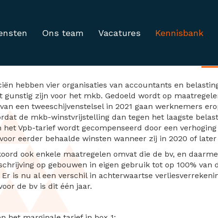
ensten
Ons team
Vacatures
Kennisbank
koord slecht voor mkb
ciën hebben vier organisaties van accountants en belast
t gunstig zijn voor het mkb. Gedoeld wordt op maatregel
van een tweeschijvenstelsel in 2021 gaan werknemers erop 
at de mkb-winstvrijstelling dan tegen het laagste belasti
 het Vpb-tarief wordt gecompenseerd door een verhoging v
 voor eerder behaalde winsten wanneer zij in 2020 of late
koord ook enkele maatregelen omvat die de bv, en daarme
fschrijving op gebouwen in eigen gebruik tot op 100% van
 Er is nu al een verschil in achterwaartse verliesverrekeni
or de bv is dit één jaar.
en het marginale tarief in box 1;