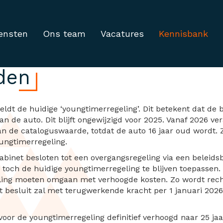
ensten
Ons team
Vacatures
Kennisbank
youngtimerregeling voo
rden
geldt de huidige ‘youngtimerregeling’. Dit betekent dat de 
 de auto. Dit blijft ongewijzigd voor 2025. Vanaf 2026 vera
 van de cataloguswaarde, totdat de auto 16 jaar oud wordt.
ngtimerregeling.
abinet besloten tot een overgangsregeling via een beleids
 toch de huidige youngtimerregeling te blijven toepassen. 
eling moeten omgaan met verhoogde kosten. Zo wordt rech
t besluit zal met terugwerkende kracht per 1 januari 2026 
 voor de youngtimerregeling definitief verhoogd naar 25 ja