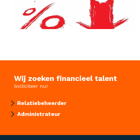
Wij zoeken financieel talent
Solliciteer nu!
Relatiebeheerder
Administrateur