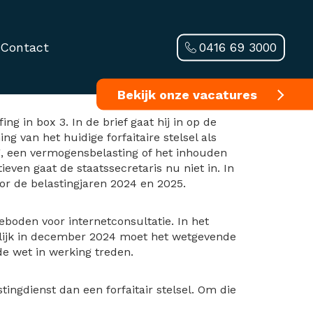
0416 69 3000
Contact
Bekijk onze vacatures
g in box 3. In de brief gaat hij in op de
g van het huidige forfaitaire stelsel als
g, een vermogensbelasting of het inhouden
even gaat de staatssecretaris nu niet in. In
voor de belastingjaren 2024 en 2025.
boden voor internetconsultatie. In het
rlijk in december 2024 moet het wetgevende
de wet in werking treden.
tingdienst dan een forfaitair stelsel. Om die