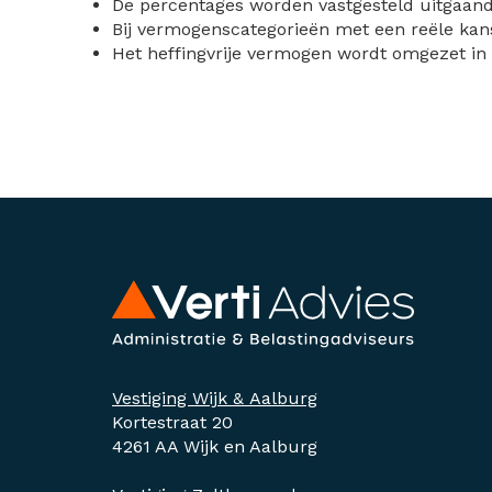
De percentages worden vastgesteld uitgaan
Bij vermogenscategorieën met een reële kan
Het heffingvrije vermogen wordt omgezet in 
Vestiging Wijk & Aalburg
Kortestraat 20
4261 AA Wijk en Aalburg