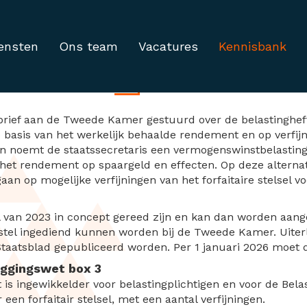
ensten
Ons team
Vacatures
Kennisbank
mst box 3
brief aan de Tweede Kamer gestuurd over de belastingheffin
 basis van het werkelijk behaalde rendement en op verfijnin
even noemt de staatssecretaris een vermogenswinstbelastin
 het rendement op spaargeld en effecten. Op deze alternati
gaan op mogelijke verfijningen van het forfaitaire stelsel 
l van 2023 in concept gereed zijn en kan dan worden aange
stel ingediend kunnen worden bij de Tweede Kamer. Uite
Staatsblad gepubliceerd worden. Per 1 januari 2026 moet 
uggingswet box 3
is ingewikkelder voor belastingplichtigen en voor de Belas
en forfaitair stelsel, met een aantal verfijningen.