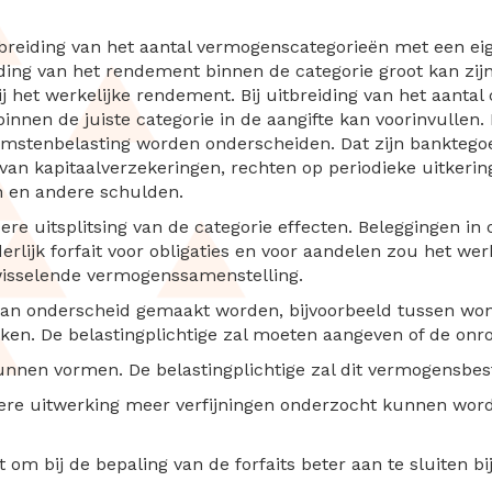
tbreiding van het aantal vermogenscategorieën met een e
iding van het rendement binnen de categorie groot kan zij
ij het werkelijke rendement. Bij uitbreiding van het aantal
nen de juiste categorie in de aangifte kan voorinvullen. 
komstenbelasting worden onderscheiden. Dat zijn banktegoe
van kapitaalverzekeringen, rechten op periodieke uitkering
n en andere schulden.
ere uitsplitsing van de categorie effecten. Beleggingen in
lijk forfait voor obligaties en voor aandelen zou het w
 wisselende vermogenssamenstelling.
kan onderscheid gemaakt worden, bijvoorbeeld tussen wo
en. De belastingplichtige zal moeten aangeven of de onro
unnen vormen. De belastingplichtige zal dit vermogensbe
adere uitwerking meer verfijningen onderzocht kunnen wor
t om bij de bepaling van de forfaits beter aan te sluiten b