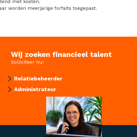
dend met kosten.
ar worden meerjarige forfaits toegepast.
Wij zoeken financieel talent
Solliciteer nu!
Relatiebeheerder
Administrateur