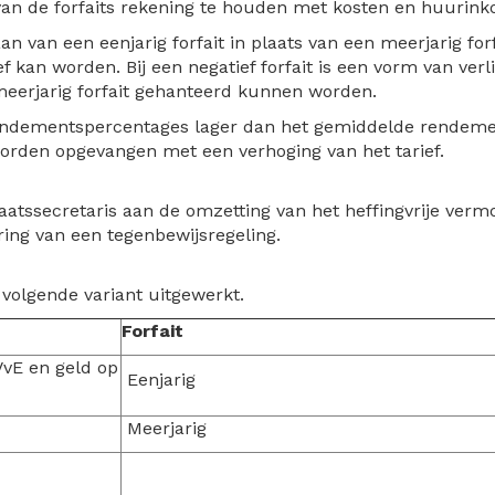
g van de forfaits rekening te houden met kosten en huurin
n van een eenjarig forfait in plaats van een meerjarig forf
kan worden. Bij een negatief forfait is een vorm van verl
eerjarig forfait gehanteerd kunnen worden.
endementspercentages lager dan het gemiddelde rendement 
 worden opgevangen met een verhoging van het tarief.
taatssecretaris aan de omzetting van het heffingvrije verm
ing van een tegenbewijsregeling.
 volgende variant uitgewerkt.
Forfait
VvE en geld op
Eenjarig
Meerjarig