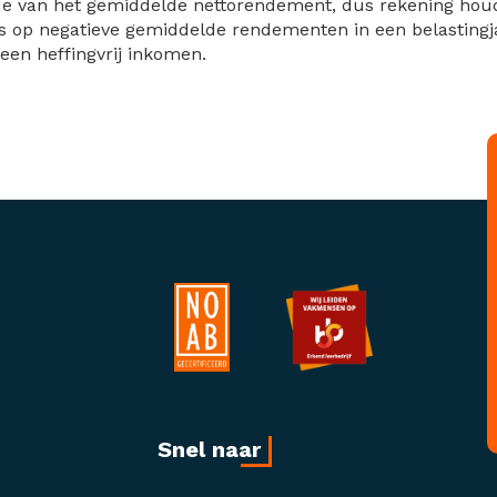
de van het gemiddelde nettorendement, dus rekening hou
s op negatieve gemiddelde rendementen in een belastingja
een heffingvrij inkomen.
Snel naar