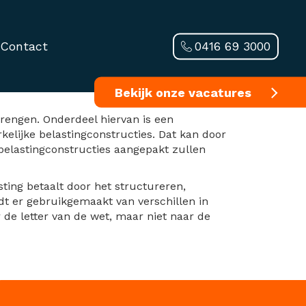
0416 69 3000
Contact
tructies aan
Bekijk onze vacatures
brengen. Onderdeel hiervan is een
kelijke belastingconstructies. Dat kan door
belastingconstructies aangepakt zullen
sting betaalt door het structureren,
dt er gebruikgemaakt van verschillen in
r de letter van de wet, maar niet naar de