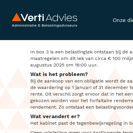
Onze di
Kabinet dicht bela
In box 3 is een belastinglek ontstaan bij d
maatregelen om dit lek van circa € 100 milj
augustus 2025 om 16:00 uur.
Wat is het probleem?
Bij de aankoop van een obligatie wordt de a
de waardering op 1 januari of 31 december 
rente. Dit verschil zorgt ervoor dat in het ee
gekozen worden voor het forfaitaire rendeme
rendement. Zo ontstaat een belastingvoordee
Wat verandert er?
Het kabinet past de tegenbewijsregeling in 
Geen vrijstelling meer voor kortlopende termi