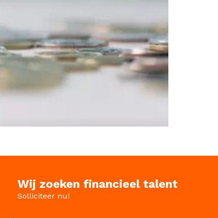
Wij zoeken financieel talent
Solliciteer nu!