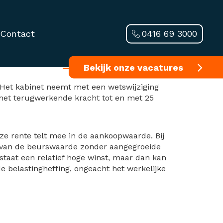
0416 69 3000
Contact
ligaties
Bekijk onze vacatures
. Het kabinet neemt met een wetswijziging
, met terugwerkende kracht tot en met 25
ze rente telt mee in de aankoopwaarde. Bij
n van de beurswaarde zonder aangegroeide
ntstaat een relatief hoge winst, maar dan kan
 belastingheffing, ongeacht het werkelijke