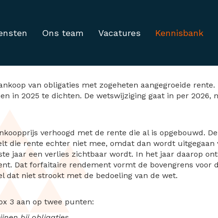
ensten
Ons team
Vacatures
Kennisbank
stinglek in box 3 bij ob
e aankoop van obligaties met zogeheten aangegroeide rente
oen in 2025 te dichten. De wetswijziging gaat in per 2026
ankoopprijs verhoogd met de rente die al is opgebouwd. De
telt die rente echter niet mee, omdat dan wordt uitgegaa
rste jaar een verlies zichtbaar wordt. In het jaar daarop o
nt. Dat forfaitaire rendement vormt de bovengrens voor de
l dat niet strookt met de bedoeling van de wet.
box 3 aan op twee punten:
jnen bij obligaties