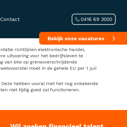
0416 69 3000
Contact
Bekijk onze vacatures
atie richtlijnen elektronische handel,
re uitvoering voor het bedrijfsleven te
ing van btw op grensoverschrijdende
tsvoorstel moet in de gehele EU per 1 juli
den. Deze hebben vooral met het nog onbekende
en niet tijdig goed zal functioneren.
Wij zoeken financieel talent