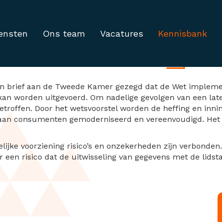
ensten
Ons team
Vacatures
Kennisbank
chtlijn e-commerce
een brief aan de Tweede Kamer gezegd dat de Wet implement
1 kan worden uitgevoerd. Om nadelige gevolgen van een late
getroffen. Door het wetsvoorstel worden de heffing en inn
aan consumenten gemoderniseerd en vereenvoudigd. Het we
jdelijke voorziening risico’s en onzekerheden zijn verbon
en risico dat de uitwisseling van gegevens met de lidstat