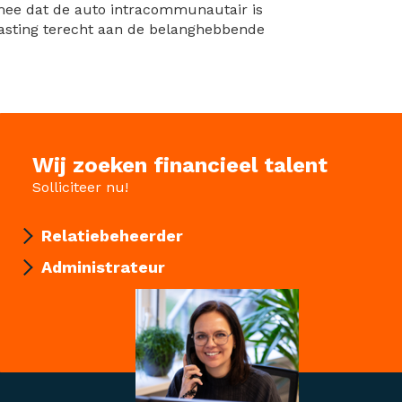
mee dat de auto intracommunautair is
asting terecht aan de belanghebbende
Wij zoeken financieel talent
Solliciteer nu!
Relatiebeheerder
Administrateur