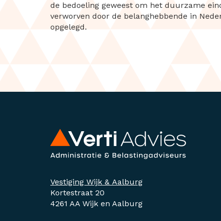
de bedoeling geweest om het duurzame eindg
verworven door de belanghebbende in Neder
opgelegd.
Vestiging Wijk & Aalburg
Kortestraat 20
4261 AA Wijk en Aalburg