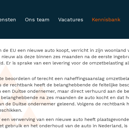
ensten
Ons team
Vacatures
Kennisbank
re verwerving auto doo
van de EU een nieuwe auto koopt, verricht in zijn woonland
s nieuw als deze binnen zes maanden na de eerste ingebr
. Er is sprake van een levering voor de omzetbelasting al
e beoordelen of terecht een naheffingsaanslag omzetbelas
 de rechtbank heeft de belanghebbende de feitelijke besc
an een Duitse ondernemer, maar direct verhuurd aan de b
e belanghebbende na zes maanden de auto kocht en dat het 
n de Duitse ondernemer geleend. Volgens de rechtbank 
eschikken.
f een verwerving van een nieuwe auto heeft plaatsgevonde
et gebruik en het onderhoud van de auto in Nederland, is