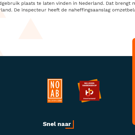
ebruik plaats te laten vinden in Nederland. Dat brengt 
land. De inspecteur heeft de naheffingsaanslag omzetbel
Snel naar