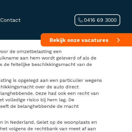
0416 69 3000
Contact
r particulier
Bekijk onze vacatures
 voor de omzetbelasting een
uikname aan hem wordt geleverd of als de
s de feitelijke beschikkingsmacht van de
ting is opgelegd aan een particulier wegens
hikkingsmacht over de auto direct
elanghebbende. Deze had ook een recht van
volledige risico bij hem lag. De
heeft de belanghebbende de macht
n in Nederland. Gelet op de woonplaats en
 het volgens de rechtbank van meet af aan