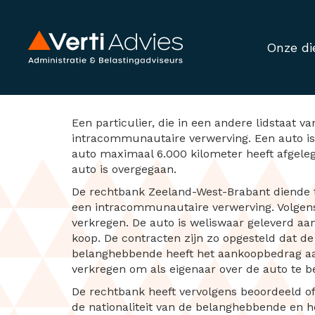
Onze di
Intracommunautai
Een particulier, die in een andere lidstaat 
intracommunautaire verwerving. Een auto i
auto maximaal 6.000 kilometer heeft afgelegd
auto is overgegaan.
De rechtbank Zeeland-West-Brabant diende t
een intracommunautaire verwerving. Volgens
verkregen. De auto is weliswaar geleverd a
koop. De contracten zijn zo opgesteld dat d
belanghebbende heeft het aankoopbedrag aa
verkregen om als eigenaar over de auto te b
De rechtbank heeft vervolgens beoordeeld o
de nationaliteit van de belanghebbende en h