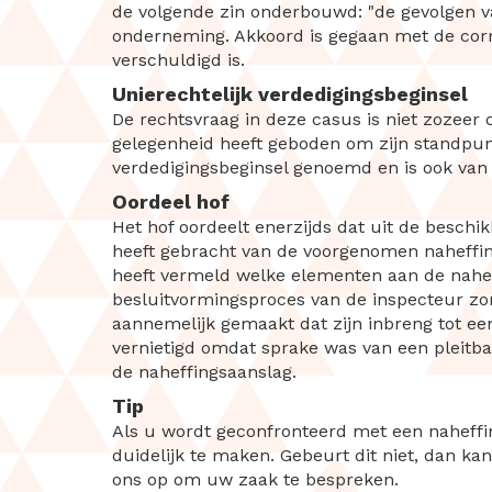
de volgende zin onderbouwd: "de gevolgen v
onderneming. Akkoord is gegaan met de corr
verschuldigd is.
Unierechtelijk verdedigingsbeginsel
De rechtsvraag in deze casus is niet zozeer o
gelegenheid heeft geboden om zijn standpunt
verdedigingsbeginsel genoemd en is ook van
Oordeel hof
Het hof oordeelt enerzijds dat uit de beschi
heeft gebracht van de voorgenomen naheffin
heeft vermeld welke elementen aan de naheff
besluitvormingsproces van de inspecteur zo
aannemelijk gemaakt dat zijn inbreng tot ee
vernietigd omdat sprake was van een pleitba
de naheffingsaanslag.
Tip
Als u wordt geconfronteerd met een naheff
duidelijk te maken. Gebeurt dit niet, dan ka
ons op om uw zaak te bespreken.