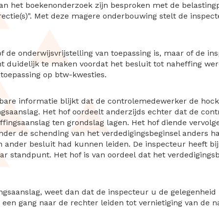
an het boekenonderzoek zijn besproken met de belastingp
ectie(s)". Met deze magere onderbouwing stelt de inspect
f de onderwijsvrijstelling van toepassing is, maar of de i
 duidelijk te maken voordat het besluit tot naheffing wer
 toepassing op btw-kwesties.
kbare informatie blijkt dat de controlemedewerker de hocke
gsaanslag. Het hof oordeelt anderzijds echter dat de co
ingsaanslag ten grondslag lagen. Het hof diende vervolge
nder de schending van het verdedigingsbeginsel anders ha
n ander besluit had kunnen leiden. De inspecteur heeft bi
ar standpunt. Het hof is van oordeel dat het verdedigings
ingsaanslag, weet dan dat de inspecteur u de gelegenhe
n een gang naar de rechter leiden tot vernietiging van de