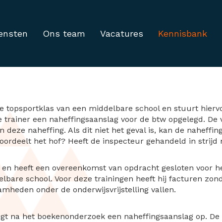
ensten
Ons team
Vacatures
Kennisbank
btw-soap: heeft de ins
de topsportklas van een middelbare school en stuurt hier
trainer een naheffingsaanslag voor de btw opgelegd. De v
 deze naheffing. Als dit niet het geval is, kan de naheffin
oordeelt het hof? Heeft de inspecteur gehandeld in strijd
 en heeft een overeenkomst van opdracht gesloten voor h
lbare school. Voor deze trainingen heeft hij facturen zon
amheden onder de onderwijsvrijstelling vallen.
legt na het boekenonderzoek een naheffingsaanslag op. De