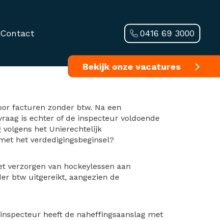
0416 69 3000
Contact
pecteur het doel
Bekijk onze vacatures
voor facturen zonder btw. Na een
raag is echter of de inspecteur voldoende
g volgens het Unierechtelijk
 met het verdedigingsbeginsel?
et verzorgen van hockeylessen aan
der btw uitgereikt, aangezien de
 inspecteur heeft de naheffingsaanslag met