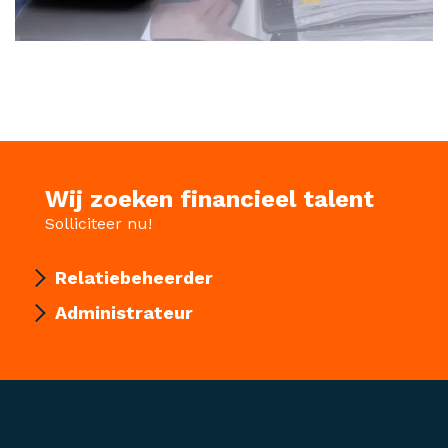
Wij zoeken financieel talent
Solliciteer nu!
Relatiebeheerder
Administrateur