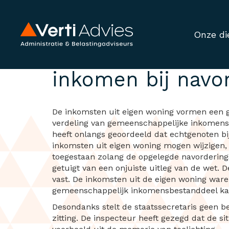
Onze di
Geen cassatie ho
inkomen bij navo
De inkomsten uit eigen woning vormen een 
verdeling van gemeenschappelijke inkomensb
heeft onlangs geoordeeld dat echtgenoten b
inkomsten uit eigen woning mogen wijzigen, 
toegestaan zolang de opgelegde navorderingsa
getuigt van een onjuiste uitleg van de wet. 
vast. De inkomsten uit de eigen woning waren
gemeenschappelijk inkomensbestanddeel k
Desondanks stelt de staatssecretaris geen b
zitting. De inspecteur heeft gezegd dat de 