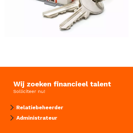
Wij zoeken financieel talent
Solliciteer nu!
Relatiebeheerder
Administrateur