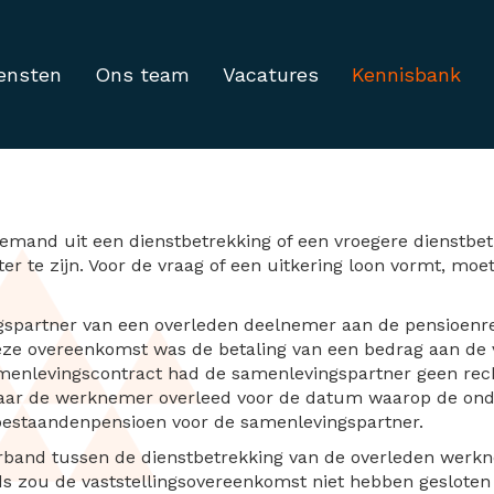
ensten
Ons team
Vacatures
Kennisbank
ing pensioenfonds over
iemand uit een dienstbetrekking of een vroegere dienstbet
ter te zijn. Voor de vraag of een uitkering loon vormt, mo
spartner van een overleden deelnemer aan de pensioenre
eze overeenkomst was de betaling van een bedrag aan de
amenlevingscontract had de samenlevingspartner geen re
aar de werknemer overleed voor de datum waarop de onder
abestaandenpensioen voor de samenlevingspartner.
rband tussen de dienstbetrekking van de overleden werkne
ds zou de vaststellingsovereenkomst niet hebben geslote