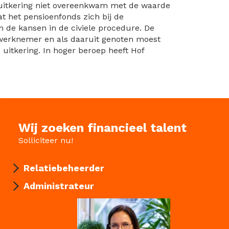
 uitkering niet overeenkwam met de waarde
 het pensioenfonds zich bij de
n de kansen in de civiele procedure. De
 werknemer en als daaruit genoten moest
uitkering. In hoger beroep heeft Hof
Wij zoeken financieel talent
Solliciteer nu!
Relatiebeheerder
Administrateur