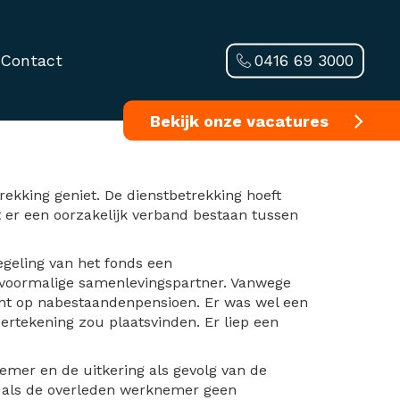
0416 69 3000
Contact
leden partner
Bekijk onze vacatures
rekking geniet. De dienstbetrekking hoeft
et er een oorzakelijk verband bestaan tussen
geling van het fonds een
 voormalige samenlevingspartner. Vanwege
cht op nabestaandenpensioen. Er was wel een
tekening zou plaatsvinden. Er liep een
mer en de uitkering als gevolg van de
n als de overleden werknemer geen