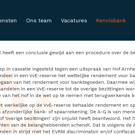
ensten
Ons team
Vacatures
Kennisbank
r belastingheffing in 
 heeft een conclusie gewijd aan een procedure over de bel
oep in cassatie ingesteld tegen een uitspraak van Hof Arn
andeel in een VvE-reserve het wettelijke rendement voor ba
egaan van het rendement voor banktegoeden. Daarmee wijk
t aandelen in een VvE-reserve tot de overige bezittingen w
e van het hof in de wet op te nemen met terugwerkende kra
et werkelijke op de VvE-reserve behaalde rendement en op 
afzonderlijke bank- of spaarrekening. De A-G is van menin
 ‘overige bezittingen’ zijn onjuist heeft beantwoord. Het h
chten van de belanghebbenden schendt. Dat is volgens de A-
en in strijd met het EVRM discriminatoir en/of confiscato