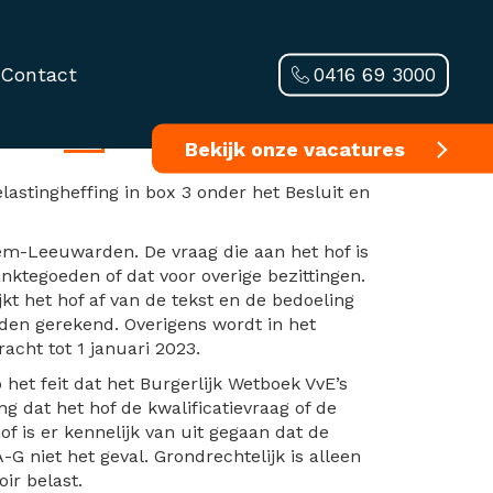
0416 69 3000
Contact
box 3
Bekijk onze vacatures
astingheffing in box 3 onder het Besluit en
hem-Leeuwarden. De vraag die aan het hof is
nktegoeden of dat voor overige bezittingen.
t het hof af van de tekst en de bedoeling
orden gerekend. Overigens wordt in het
cht tot 1 januari 2023.
het feit dat het Burgerlijk Wetboek VvE’s
g dat het hof de kwalificatievraag of de
of is er kennelijk van uit gegaan dat de
G niet het geval. Grondrechtelijk is alleen
ir belast.