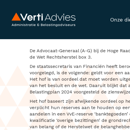
Onze di
Conclusie A-G ove
De Advocaat-Generaal (A-G) bij de Hoge Raad
de Wet Rechtsherstel box 3.
De staatssecretaris van Financiën heeft ber
voorgelegd, is de volgende: geldt voor een a
Het hof is van oordeel dat moet worden uitg
van het besluit en de wet. Daaruit blijkt da
Belastingplan 2024 voorgesteld de zienswijz
Het hof baseert zijn afwijkende oordeel op h
verplicht hun reserves aan te houden op een 
aandelen in een VvE-reserve ‘banktegoeden’ of
kwalificatie ‘overige bezittingen’ de grondre
van belang of de Herstelwet de belanghebbend