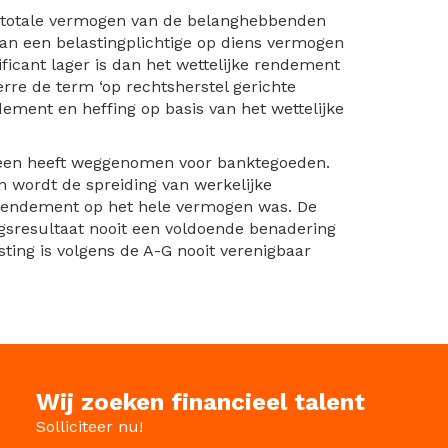
et totale vermogen van de belanghebbenden
an een belastingplichtige op diens vermogen
ficant lager is dan het wettelijke rendement
rre de term ‘op rechtsherstel gerichte
dement en heffing op basis van het wettelijke
alleen heeft weggenomen voor banktegoeden.
 wordt de spreiding van werkelijke
 rendement op het hele vermogen was. De
gsresultaat nooit een voldoende benadering
ting is volgens de A-G nooit verenigbaar
Wij zoeken financieel talent
Solliciteer nu!