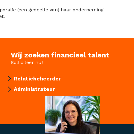
poratie (een gedeelte van) haar onderneming
t.
Wij zoeken financieel talent
Solliciteer nu!
Relatiebeheerder
Administrateur