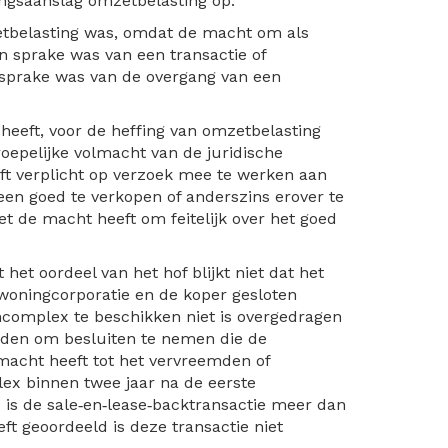
ingsaanslag omzetbelasting op.
zetbelasting was, omdat de macht om als
n sprake was van een transactie of
f sprake was van de overgang van een
 heeft, voor de heffing van omzetbelasting
rroepelijke volmacht van de juridische
ft verplicht op verzoek mee te werken aan
en goed te verkopen of anderszins erover te
et de macht heeft om feitelijk over het goed
het oordeel van het hof blijkt niet dat het
 woningcorporatie en de koper gesloten
complex te beschikken niet is overgedragen
ouden om besluiten te nemen die de
macht heeft tot het vervreemden of
x binnen twee jaar na de eerste
d is de sale‑en‑lease‑backtransactie meer dan
eft geoordeeld is deze transactie niet