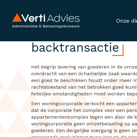
Onze di
Btw-heffing bij l
backtransactie
Het begrip levering van goederen in de omzet
overdracht van een lichamelijke zaak waardoo
een goed te beschikken houdt onder meer in
rechtstoestand van het betrokken goed kun
feitelijke omstandigheden moet worden bepaa
Een woningcorporatie verkocht een apparte
dat de corporatie het complex voor een peri
appartementencomplex tegen een door de ko
woningcorporatie geen omzetbelasting op aa
goederen. Een dergelijke overgang is geen le