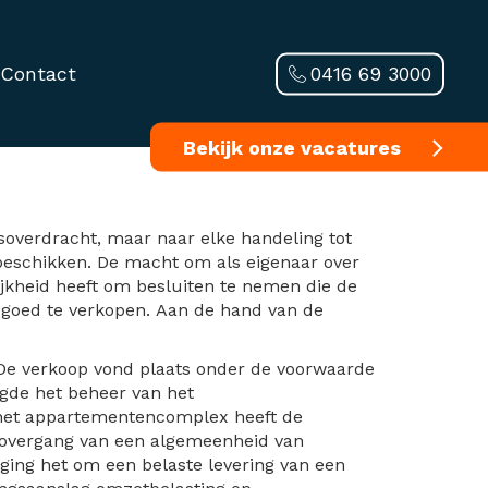
0416 69 3000
Contact
n sale-en-lease-
Bekijk onze vacatures
msoverdracht, maar naar elke handeling tot
 beschikken. De macht om als eigenaar over
jkheid heeft om besluiten te nemen die de
goed te verkopen. Aan de hand van de
De verkoop vond plaats onder de voorwaarde
rgde het beheer van het
 het appartementencomplex heeft de
n overgang van een algemeenheid van
 ging het om een belaste levering van een