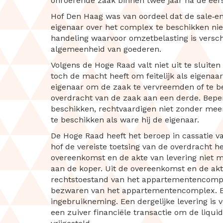
onroerende zaak binnen twee jaar na de eers
Hof Den Haag was van oordeel dat de sale‑e
eigenaar over het complex te beschikken nie
handeling waarvoor omzetbelasting is verschu
algemeenheid van goederen.
Volgens de Hoge Raad valt niet uit te sluite
toch de macht heeft om feitelijk als eigenaar
eigenaar om de zaak te vervreemden of te be
overdracht van de zaak aan een derde. Beper
beschikken, rechtvaardigen niet zonder meer 
te beschikken als ware hij de eigenaar.
De Hoge Raad heeft het beroep in cassatie van
hof de vereiste toetsing van de overdracht 
overeenkomst en de akte van levering niet 
aan de koper. Uit de overeenkomst en de akt
rechtstoestand van het appartementencomple
bezwaren van het appartementencomplex. Er
ingebruikneming. Een dergelijke levering is 
een zuiver financiële transactie om de liquid