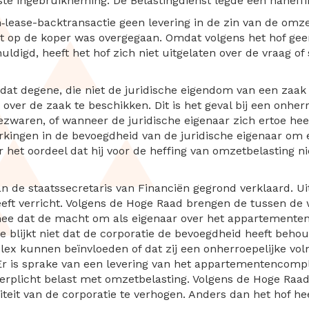
te ingebruikneming. De Belastingdienst legde een naheff
n‑lease-backtransactie geen levering in de zin van de om
t op de koper was overgegaan. Omdat volgens het hof gee
ldigd, heeft het hof zich niet uitgelaten over de vraag o
n dat degene, die niet de juridische eigendom van een zaak
 over de zaak te beschikken. Dit is het geval bij een onhe
zwaren, of wanneer de juridische eigenaar zich ertoe hee
kingen in de bevoegdheid van de juridische eigenaar om e
het oordeel dat hij voor de heffing van omzetbelasting ni
 de staatssecretaris van Financiën gegrond verklaard. Uit 
heeft verricht. Volgens de Hoge Raad brengen de tussen de
mee dat de macht om als eigenaar over het appartementen
e blijkt niet dat de corporatie de bevoegdheid heeft beh
x kunnen beïnvloeden of dat zij een onherroepelijke vol
 is sprake van een levering van het appartementencomple
verplicht belast met omzetbelasting. Volgens de Hoge Raa
iteit van de corporatie te verhogen. Anders dan het hof he