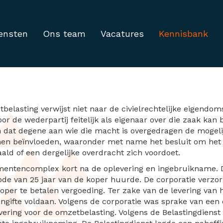
ensten
Ons team
Vacatures
Kennisbank
evering in het kader va
belasting verwijst niet naar de civielrechtelijke eigendo
r de wederpartij feitelijk als eigenaar over die zaak kan
 dat degene aan wie die macht is overgedragen de mogeli
nen beïnvloeden, waaronder met name het besluit om het 
ld of een dergelijke overdracht zich voordoet.
mentencomplex kort na de oplevering en ingebruikname. 
ode van 25 jaar van de koper huurde. De corporatie verzo
per te betalen vergoeding. Ter zake van de levering van
ngifte voldaan. Volgens de corporatie was sprake van ee
vering voor de omzetbelasting. Volgens de Belastingdienst