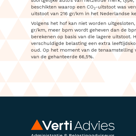
soortgelijke auto’s van hetzelfde merk, type
beschikten waarop een CO
-uitstoot was ve
2
uitstoot van 216 gr/km in het Nederlandse ken
Volgens het hof kan niet worden uitgeslote
gr/km, meer bpm wordt geheven dan de bpm d
berekenen op basis van die lagere uitstoot.
verschuldigde belasting een extra leeftijds
oud. Op het moment van de tenaamstelling w
van de gehanteerde 66,5%.