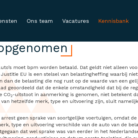
ensten
Ons team
Vacatures
Kennisbank
p basis lagere CO2-uit
 opgenomen
auto’s moet bpm worden betaald. Dat geldt niet alleen voo
Justitie EU is een stelsel van belastingheffing waarbij niet
 dan de belasting die nog rust op de waarde van een gelij
aad geoordeeld dat de enkele omstandigheid dat bij de reg
re CO
-uitstoot in aanmerking is genomen, niet betekent d
2
an hetzelfde merk, type en uitvoering zijn, sluit namelij
arrest geen sprake van soortgelijke voertuigen, omdat 
erk, type en uitvoering verschilde van de auto van de bel
gegaan dat wel sprake was van eerder in het Nederlandse