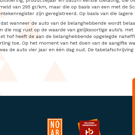
, uitvoering, productiejaar en datum eerste toelating, die
rmeld van 295 gr/km, maar die op basis van een met de 
tekenregister zijn geregistreerd. Op basis van die lagere 
n, dat wanneer de auto van de belanghebbende wordt belas
ie nog rust op de waarde van gelijksoortige auto’s. He
 Het hof heeft de aan de belanghebbende opgelegde naheffi
korting toe. Op het moment van het doen van de aangifte w
as de auto vier jaar en één dag oud. De tabelafschrijvin