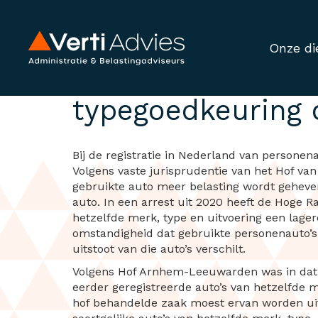
Onze di
Bpm-berekening o
typegoedkeuring
Bij de registratie in Nederland van personen
Volgens vaste jurisprudentie van het Hof van 
gebruikte auto meer belasting wordt geheven
auto. In een arrest uit 2020 heeft de Hoge R
hetzelfde merk, type en uitvoering een lage
omstandigheid dat gebruikte personenauto’s v
uitstoot van die auto’s verschilt.
Volgens Hof Arnhem-Leeuwarden was in dat 
eerder geregistreerde auto’s van hetzelfde m
hof behandelde zaak moest ervan worden uit