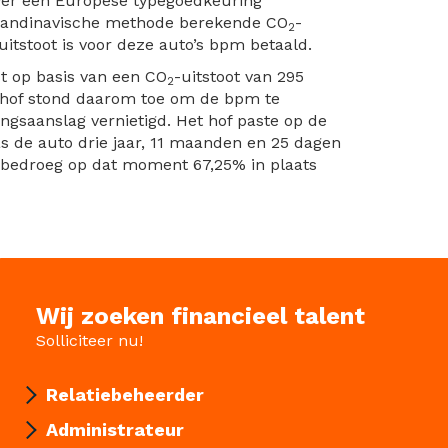
 over een Europese typegoedkeuring
Scandinavische methode berekende CO
-
2
uitstoot is voor deze auto’s bpm betaald.
t op basis van een CO
-uitstoot van 295
2
t hof stond daarom toe om de bpm te
ngsaanslag vernietigd. Het hof paste op de
as de auto drie jaar, 11 maanden en 25 dagen
g bedroeg op dat moment 67,25% in plaats
Wij zoeken financieel talent
Solliciteer nu!
Relatiebeheerder
Administrateur