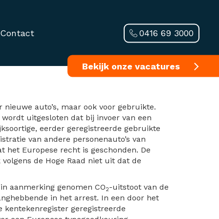
0416 69 3000
Contact
stoot dan in
Bekijk onze vacatures
r nieuwe auto’s, maar ook voor gebruikte.
 wordt uitgesloten dat bij invoer van een
ksoortige, eerder geregistreerde gebruikte
istratie van andere personenauto’s van
at het Europese recht is geschonden. De
k volgens de Hoge Raad niet uit dat de
de in aanmerking genomen CO
-uitstoot van de
2
anghebbende in het arrest. In een door het
 kentekenregister geregistreerde