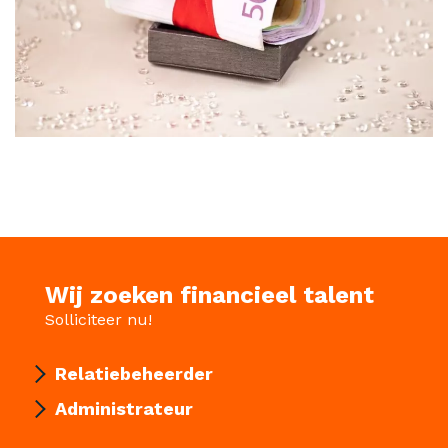
Wij zoeken financieel talent
Solliciteer nu!
Relatiebeheerder
Administrateur