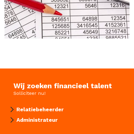
Wij zoeken financieel talent
Solliciteer nu!
Relatiebeheerder
Administrateur